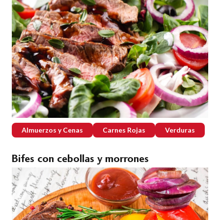
Almuerzos y Cenas
Carnes Rojas
Verduras
Bifes con cebollas y morrones