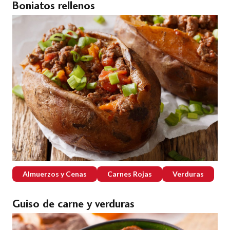
Boniatos rellenos
Almuerzos y Cenas
Carnes Rojas
Verduras
Guiso de carne y verduras