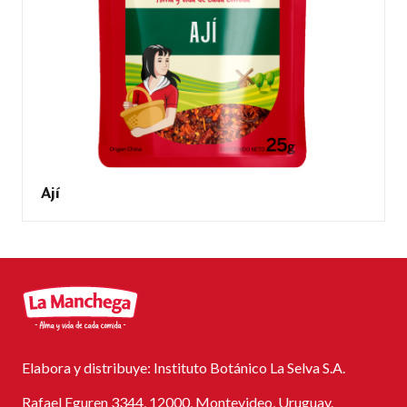
Ají
Elabora y distribuye: Instituto Botánico La Selva S.A.
Rafael Eguren 3344, 12000, Montevideo, Uruguay.