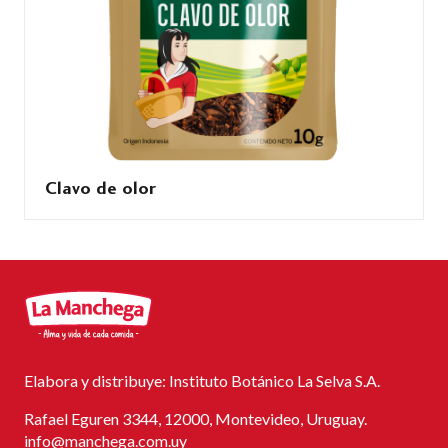
Clavo de olor
Elabora y distribuye: Instituto Botánico La Selva S.A.
Rafael Eguren 3344, 12000, Montevideo, Uruguay.
info@manchega.com.uy