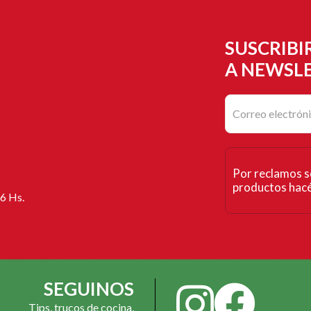
SUSCRIBI
A NEWSL
Por reclamos s
productos hacé 
16 Hs.
SEGUINOS
Tips, trucos de cocina,