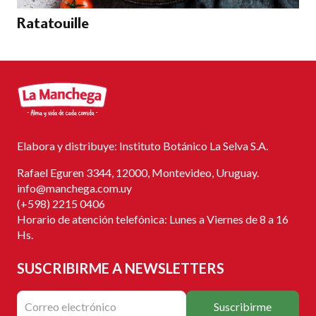
Ratatouille
Elabora y distribuye: Instituto Botánico La Selva S.A.
Rafael Eguren 3344, 12000, Montevideo, Uruguay.
info@manchega.com.uy
(+598) 2215 0406
Horario de atención telefónica: Lunes a Viernes de 8 a 16
Hs.
SUSCRIBIRME
A NEWSLETTERS
Suscribirme