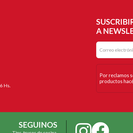
SUSCRIBI
A NEWSL
Por reclamos s
productos hacé 
16 Hs.
SEGUINOS
Tips, trucos de cocina,