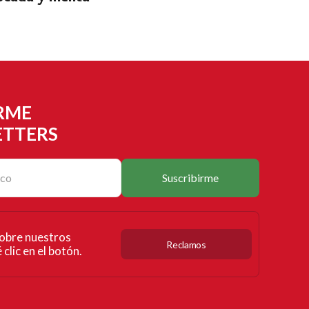
RME
ETTERS
Suscribirme
obre nuestros
Reclamos
clic en el botón.