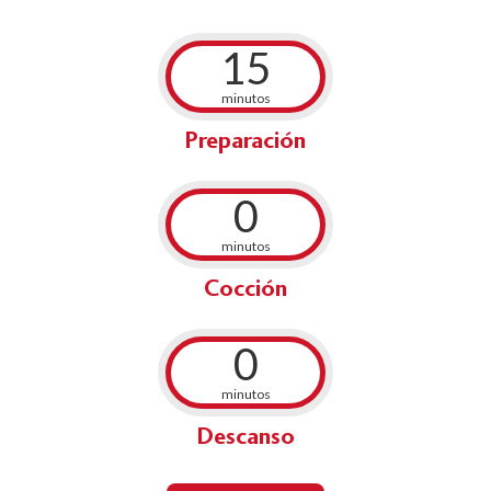
15
minutos
Preparación
0
minutos
Cocción
0
minutos
Descanso