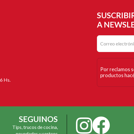
SUSCRIBI
A NEWSL
Por reclamos s
productos hacé 
16 Hs.
SEGUINOS
Tips, trucos de cocina,
novedades y sorteos