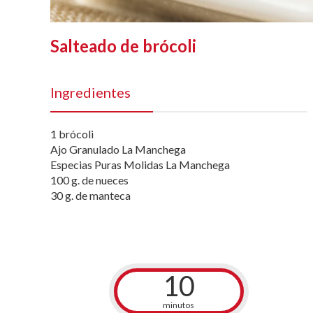
Salteado de brócoli
Ingredientes
1 brócoli
Ajo Granulado La Manchega
Especias Puras Molidas La Manchega
100 g. de nueces
30 g. de manteca
10
minutos