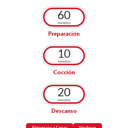
60
minutos
Preparación
10
minutos
Cocción
20
minutos
Descanso
Almuerzos y Cenas
Verduras