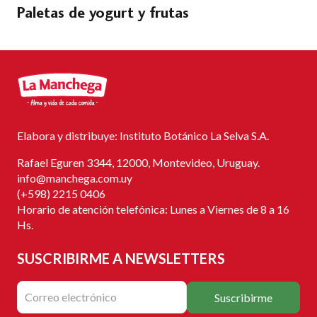
Paletas de yogurt y frutas
Elabora y distribuye: Instituto Botánico La Selva S.A.
Rafael Eguren 3344, 12000, Montevideo, Uruguay.
info@manchega.com.uy
(+598) 2215 0406
Horario de atención telefónica: Lunes a Viernes de 8 a 16
Hs.
SUSCRIBIRME
A NEWSLETTERS
Suscribirme