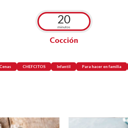
20
minutos
Cocción
 Cenas
CHEFCITOS
Infantil
Para hacer en familia