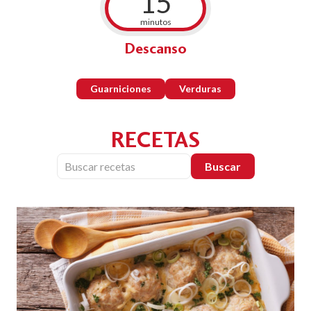
15
minutos
Descanso
Guarniciones
Verduras
RECETAS
Buscar